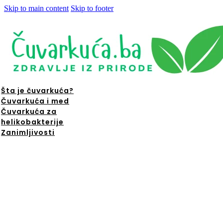
Skip to main content
Skip to footer
Šta je čuvarkuća?
Čuvarkuća i med
Čuvarkuća za
helikobakterije
Zanimljivosti
ta je
čuvarkuća?
Čuvarkuća i
med