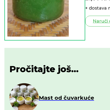
+ dostava 
Naruči
Pročitajte još...
Mast od čuvarkuće