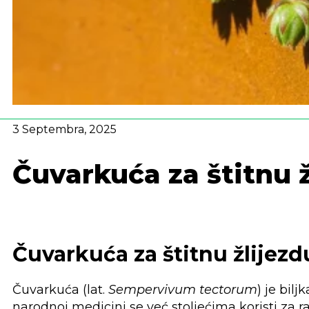
3 Septembra, 2025
Čuvarkuća za štitnu ž
Čuvarkuća za štitnu žlijez
Čuvarkuća (lat.
Sempervivum tectorum
) je bil
narodnoj medicini se već stoljećima koristi za r