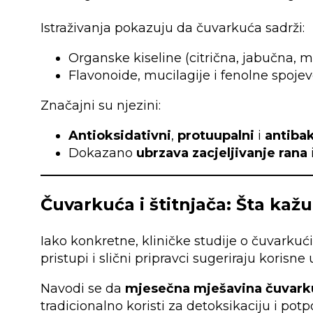
Istraživanja pokazuju da čuvarkuća sadrži:
Organske kiseline (citrična, jabučna, 
Flavonoide, mucilagije i fenolne spoje
Značajni su njezini:
Antioksidativni
,
protuupalni
i
antibak
Dokazano
ubrzava zacjeljivanje rana
Čuvarkuća i štitnjača: Šta kažu
Iako konkretne, kliničke studije o čuvarkući 
pristupi i slični pripravci sugeriraju korisne 
Navodi se da
mjesečna mješavina čuvark
tradicionalno koristi za detoksikaciju i p