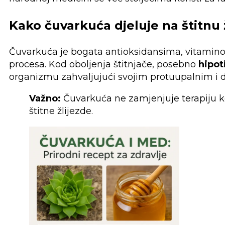
Kako čuvarkuća djeluje na štitnu 
Čuvarkuća je bogata antioksidansima, vitaminom
procesa. Kod oboljenja štitnjače, posebno
hipot
organizmu zahvaljujući svojim protuupalnim i d
Važno:
Čuvarkuća ne zamjenjuje terapiju koj
štitne žlijezde.