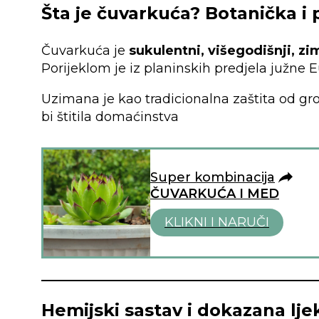
Šta je čuvarkuća? Botanička i 
Čuvarkuća je
sukulentni, višegodišnji, z
Porijeklom je iz planinskih predjela južne 
Uzimana je kao tradicionalna zaštita od 
bi štitila domaćinstva
Super kombinacija
ČUVARKUĆA I MED
KLIKNI I NARUČI
Hemijski sastav i dokazana lje