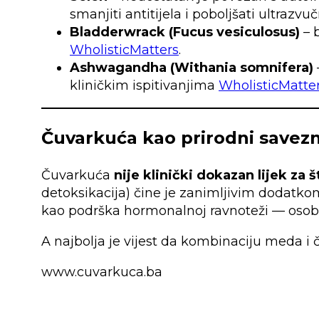
smanjiti antitijela i poboljšati ultrazvu
Bladderwrack (Fucus vesiculosus)
– 
WholisticMatters
.
Ashwagandha (Withania somnifera)
kliničkim ispitivanjima
WholisticMatte
Čuvarkuća kao prirodni savez
Čuvarkuća
nije klinički dokazan lijek za š
detoksikacija) čine je zanimljivim dodatk
kao podrška hormonalnoj ravnoteži — osobit
A najbolja je vijest da kombinaciju meda i
www.cuvarkuca.ba