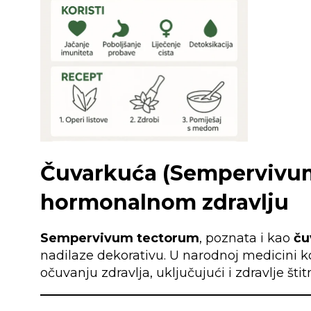
Čuvarkuća (Sempervivum 
hormonalnom zdravlju
Sempervivum tectorum
, poznata i kao
ču
nadilaze dekorativu. U narodnoj medicini ko
očuvanju zdravlja, uključujući i zdravlje štit