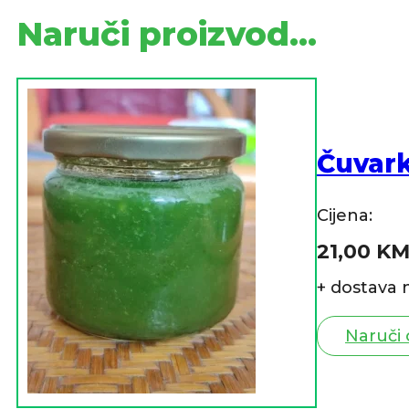
Naruči proizvod...
Čuvar
Cijena:
21,00
K
+ dostava 
Naruči