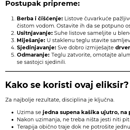
Postupak pripreme:
Berba i čišćenje:
Listove čuvarkuće pažljivo
čistom vodom. Ostavite ih da se potpuno os
Usitnjavanje:
Suhe listove sameljite u ble
Miješanje:
U staklenu teglu stavite samlje
Sjedinjavanje:
Sve dobro izmiješajte
drve
Odmaranje:
Teglu zatvorite, omotajte alum
se sastojci sjedinili.
Kako se koristi ovaj eliksir?
Za najbolje rezultate, disciplina je ključna.
Uzima se
jedna supena kašika ujutro, na
Nakon uzimanja, ne treba ništa jesti niti p
Terapija obično traje dok ne potrošite jednu 