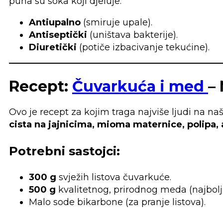
puna su soka koji djeluje:
Antiupalno
(smiruje upale).
Antiseptički
(uništava bakterije).
Diuretički
(potiče izbacivanje tekućine).
Recept:
Čuvarkuća i med
– 
Ovo je recept za kojim traga najviše ljudi na 
cista na jajnicima, mioma maternice, polipa, 
Potrebni sastojci:
300 g
svježih listova čuvarkuće.
500 g
kvalitetnog, prirodnog meda (najbolje
Malo sode bikarbone (za pranje listova).