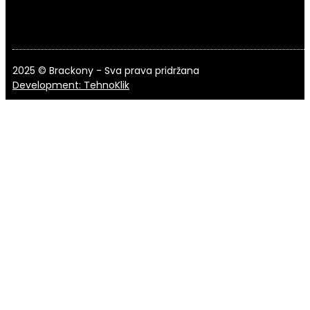
2025 © Brackony - Sva prava pridržana
Development: TehnoKlik