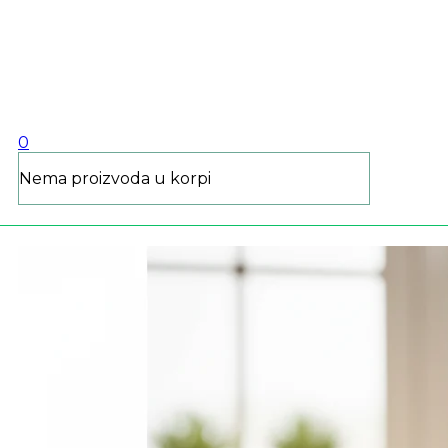
Čuvarkuća za
helikobakterije
Zanimljivosti
0
Nema proizvoda u korpi