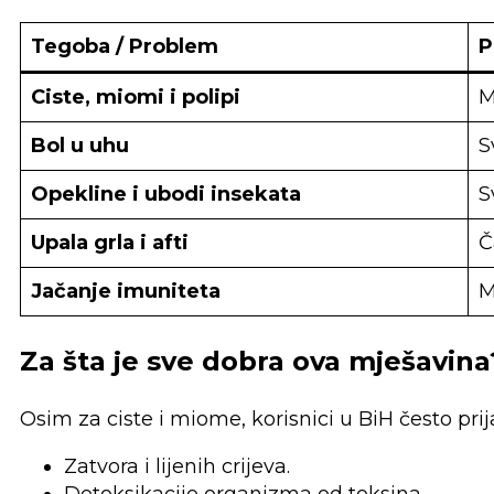
Tegoba / Problem
P
Ciste, miomi i polipi
M
Bol u uhu
S
Opekline i ubodi insekata
S
Upala grla i afti
Č
Jačanje imuniteta
M
Za šta je sve dobra ova mješavina
Osim za ciste i miome, korisnici u BiH često prij
Zatvora i lijenih crijeva.
Detoksikacije organizma od toksina.