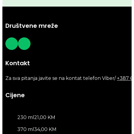
Društvene mreže
Kontakt
Za sva pitanja javite se na kontat telefon Viber/
+387 6
Cijene
230 ml
21,00 KM
370 ml
34,00 KM