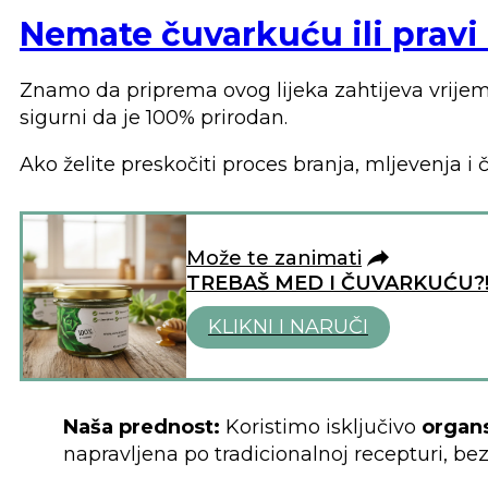
Nemate čuvarkuću ili prav
Znamo da priprema ovog lijeka zahtijeva vrijeme,
sigurni da je 100% prirodan.
Ako želite preskočiti proces branja, mljevenja i
Može te zanimati
TREBAŠ MED I ČUVARKUĆU?
KLIKNI I NARUČI
Naša prednost:
Koristimo isključivo
organs
napravljena po tradicionalnoj recepturi, be