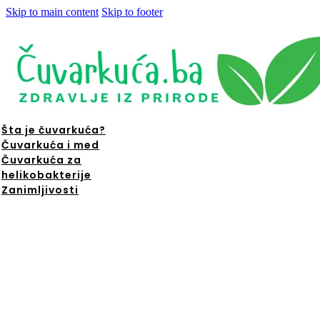
Skip to main content
Skip to footer
Šta je čuvarkuća?
Čuvarkuća i med
Čuvarkuća za
helikobakterije
Zanimljivosti
ta je
čuvarkuća?
Čuvarkuća i
med