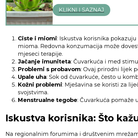
KLIKNI I SAZNAJ
Ciste i miomi
: Iskustva korisnika pokazuju
mioma. Redovna konzumacija može dovesti d
mjeseci terapije.
Jačanje imuniteta
: Čuvarkuća i med stimu
Problemi s probavom
: Ovaj prirodni lijek 
Upale uha
: Sok od čuvarkuće, često u komb
Kožni problemi
: Mješavina se koristi za li
svojstvima.
Menstrualne tegobe
: Čuvarkuća pomaže u 
Iskustva korisnika: Što kažu
Na regionalnim forumima i društvenim mrežama, 