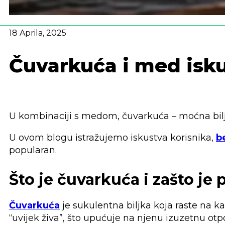
18 Aprila, 2025
Čuvarkuća i med isk
U kombinaciji s medom, čuvarkuća – moćna biljka
U ovom blogu istražujemo iskustva korisnika,
b
popularan.
Što je čuvarkuća i zašto je
Čuvarkuća
je sukulentna biljka koja raste na k
“uvijek živa”, što upućuje na njenu izuzetnu otp