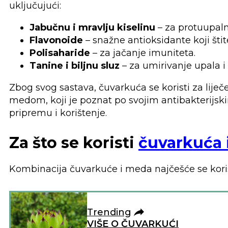
uključujući:
Jabučnu i mravlju kiselinu
– za protuupaln
Flavonoide
– snažne antioksidante koji štit
Polisaharide
– za jačanje imuniteta.
Tanine i biljnu sluz
– za umirivanje upala i 
Zbog svog sastava, čuvarkuća se koristi za lije
medom, koji je poznat po svojim antibakterijski
pripremu i korištenje.
Za što se koristi
čuvarkuća 
Kombinacija čuvarkuće i meda najčešće se koris
Trending
VIŠE O ČUVARKUĆI