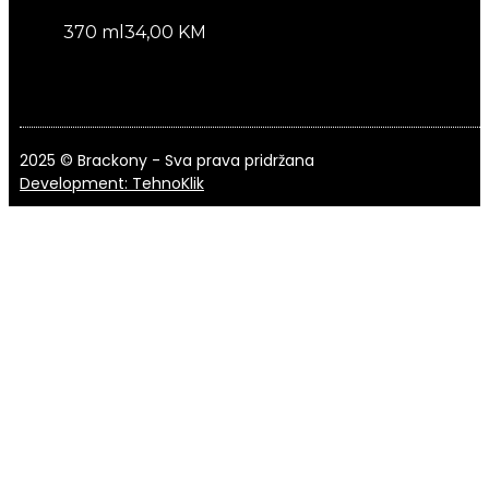
370 ml
34,00 KM
2025 © Brackony - Sva prava pridržana
Development: TehnoKlik