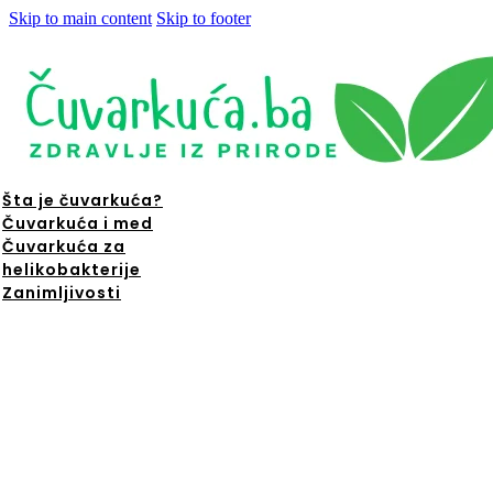
Skip to main content
Skip to footer
Šta je čuvarkuća?
Čuvarkuća i med
Čuvarkuća za
helikobakterije
Zanimljivosti
ta je
čuvarkuća?
Čuvarkuća i
med