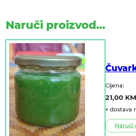
Naruči proizvod...
Čuvar
Cijena:
21,00
K
+ dostava 
Naruči