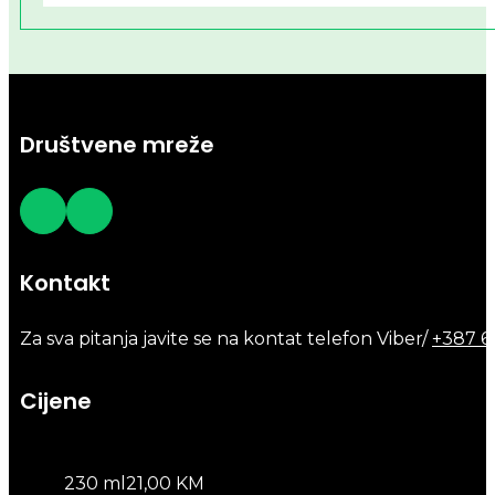
Društvene mreže
Kontakt
Za sva pitanja javite se na kontat telefon Viber/
+387 6
Cijene
230 ml
21,00 KM