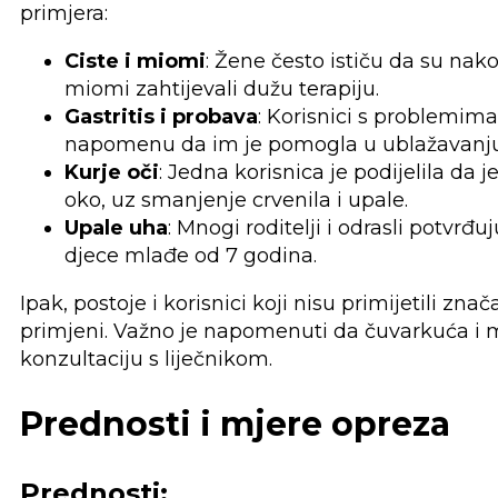
primjera:
Ciste i miomi
: Žene često ističu da su na
miomi zahtijevali dužu terapiju.
Gastritis i probava
: Korisnici s problemim
napomenu da im je pomogla u ublažavanj
Kurje oči
: Jedna korisnica je podijelila d
oko, uz smanjenje crvenila i upale.
Upale uha
: Mnogi roditelji i odrasli potvr
djece mlađe od 7 godina.
Ipak, postoje i korisnici koji nisu primijetili zn
primjeni. Važno je napomenuti da čuvarkuća i m
konzultaciju s liječnikom.
Prednosti i mjere opreza
Prednosti: