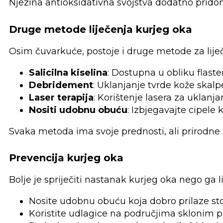
Njezina antioksidativna svojstva dodatno pridon
Druge metode liječenja kurjeg oka
Osim čuvarkuće, postoje i druge metode za lije
Salicilna kiselina
: Dostupna u obliku flast
Debridement
: Uklanjanje tvrde kože skalpe
Laser terapija
: Korištenje lasera za uklanj
Nositi udobnu obuću
: Izbjegavajte cipele 
Svaka metoda ima svoje prednosti, ali prirodne
Prevencija kurjeg oka
Bolje je spriječiti nastanak kurjeg oka nego ga li
Nosite udobnu obuću koja dobro prilaze stop
Koristite udlagice na područjima sklonim prit