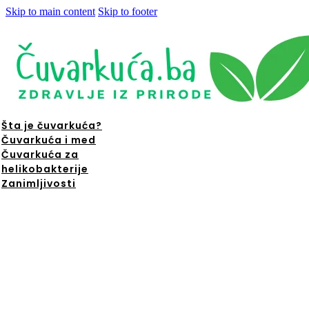
Skip to main content
Skip to footer
Šta je čuvarkuća?
Čuvarkuća i med
Čuvarkuća za
helikobakterije
Zanimljivosti
ta je
čuvarkuća?
Čuvarkuća i
med