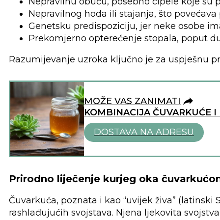
Nepravilnu obuću, posebno cipele koje su pr
Nepravilnog hoda ili stajanja, što povećava 
Genetsku predispoziciju, jer neke osobe ima
Prekomjerno opterećenje stopala, poput dug
Razumijevanje uzroka ključno je za uspješnu pre
MOŽE VAS ZANIMATI
KOMBINACIJA ČUVARKUĆE I
DOSTAVA NA ADRESU
Prirodno liječenje kurjeg oka čuvarkuć
Čuvarkuća, poznata i kao “uvijek živa” (latinski
rashlađujućih svojstava. Njena ljekovita svojstv